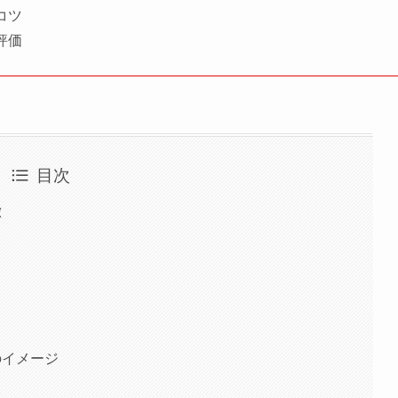
コツ
評価
目次
徴
のイメージ