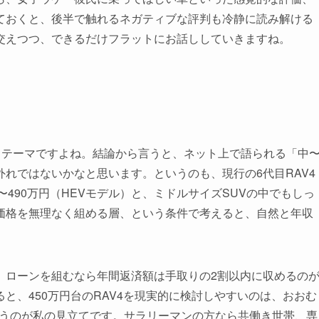
ておくと、後半で触れるネガティブな評判も冷静に読み解ける
交えつつ、できるだけフラットにお話ししていきますね。
るテーマですよね。結論から言うと、ネット上で語られる「中
れではないかなと思います。というのも、現行の6代目RAV4
円〜490万円（HEVモデル）と、ミドルサイズSUVの中でもしっ
価格を無理なく組める層、という条件で考えると、自然と年収
、ローンを組むなら年間返済額は手取りの2割以内に収めるの
と、450万円台のRAV4を現実的に検討しやすいのは、おおむ
というのが私の見立てです。サラリーマンの方なら共働き世帯、専