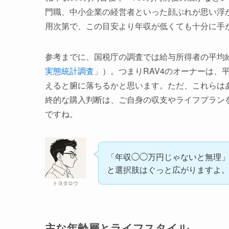
門職、中小企業の経営者といった顔ぶれが思い浮
用次第で、この目安より年収が低くても十分に手
参考までに、国税庁の調査では給与所得者の平均給
実態統計調査」
）。つまりRAV4のオーナーは
えると腑に落ちるかと思います。ただ、これらは
終的な購入判断は、ご自身の収支やライフプラン
ですね。
「年収◯◯万円じゃないと無理
と選択肢はぐっと広がりますよ
トヨタロウ
主な年齢層とライフスタイル