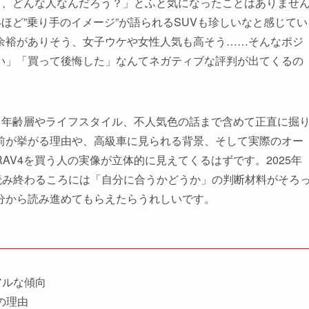
て、どんな人なんだろう？」とふと気になったことはありませ
ほど”乗り手のイメージ”が語られるSUVも珍しいなと感じてい
余裕がありそう、女子ウケや女性人気も高そう……そんなポジ
い」「買って後悔した」なんてネガティブな評判が出てくるの
、年齢層やライフスタイル、不人気色の話まで含めて正直に掘
前が挙がる理由や、高級車に見られる背景、そして実際のオー
AV4を買う人の実像が立体的に見えてくるはずです。2025年
読み終わるころには「自分に合うかどうか」の判断材料がそろ
分から読み進めてもらえたらうれしいです。
アルな傾向
の理由