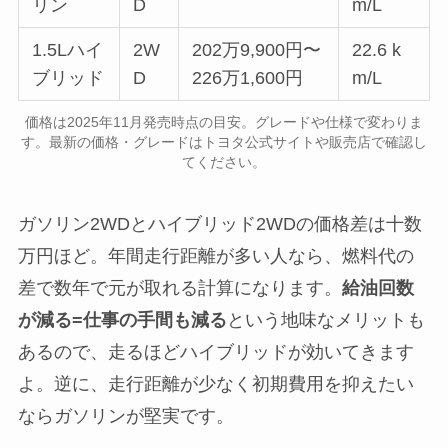
リン
D
m/L
1.5Lハイ
2W
202万9,900円〜
22.6 k
ブリッド
D
226万1,600円
m/L
価格は2025年11月発売時点の目安。グレードや仕様で変わりま
す。最新の価格・グレードはトヨタ公式サイトや販売店で確認し
てください。
ガソリン2WDとハイブリッド2WDの価格差は十数
万円ほど。年間走行距離が多い人なら、燃料代の
差で数年で元が取れる計算になります。
給油回数
が減る=仕事の手間も減る
という地味なメリットも
あるので、走るほどハイブリッドが効いてきます
よ。逆に、走行距離が少なく初期費用を抑えたい
ならガソリンが堅実です。