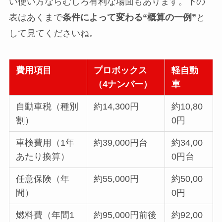
い使い方ならむしろ有利な場面もあります。下の
表はあくまで
条件によって変わる“概算の一例”
と
して見てくださいね。
費用項目
プロボックス
軽自動
（4ナンバー）
車
自動車税（種別
約14,300円
約10,80
割）
0円
車検費用（1年
約39,000円台
約34,00
あたり換算）
0円台
任意保険（年
約55,000円
約50,00
間）
0円
燃料費（年間1
約95,000円前後
約92,00