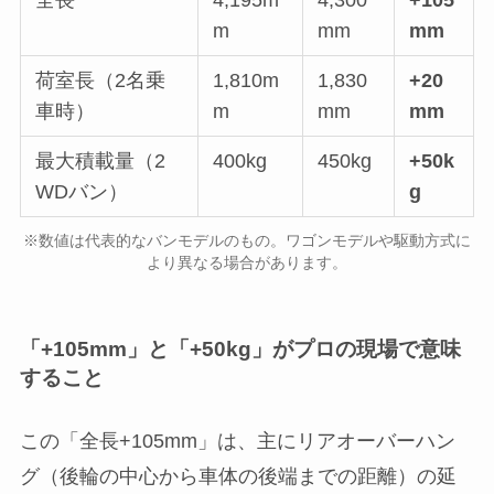
全長
4,195m
4,300
+105
m
mm
mm
荷室長（2名乗
1,810m
1,830
+20
車時）
m
mm
mm
最大積載量（2
400kg
450kg
+50k
WDバン）
g
※数値は代表的なバンモデルのもの。ワゴンモデルや駆動方式に
より異なる場合があります。
「+105mm」と「+50kg」がプロの現場で意味
すること
この「全長+105mm」は、主にリアオーバーハン
グ（後輪の中心から車体の後端までの距離）の延