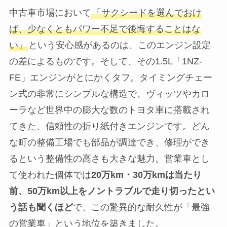
中古車市場において
「サクシードを選んでおけ
ば、少なくともパワー不足で後悔することはな
い」
という安心感があるのは、このエンジン設定
の差によるものです。そして、その1.5L「1NZ-
FE」エンジンがとにかくタフ。タイミングチェー
ン式の非常にシンプルな構造で、ヴィッツやカロ
ーラなど世界中の膨大な数のトヨタ車に搭載され
てきた、信頼性の折り紙付きエンジンです。どん
な町の整備工場でも部品が調達でき、修理ができ
るという整備性の高さも大きな魅力。営業車とし
て使われた個体では
20万km・30万kmは当たり
前、50万km以上をノントラブルで走り切ったとい
う話も聞くほど
で、この驚異的な耐久性が「最強
の営業車」という地位を築きました。