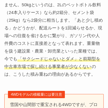
ません。50kgというのは、2Lのペットボトル飲料
（24本入りケース）なら約2箱分、セメント袋
（25kg）なら2袋分に相当します。「あと少し積め
る」かどうかが、配送ルートを1回減らせるか、現
場への往復を省けるかに繋がり、ガソリン代や人
件費のコストに直接差となって表れます。重量物
を扱う建設業・農業・卸売業といった業種では、
今でも
「サクシードじゃないとダメ」と前期型を
中古車市場で探し続ける事業者が少なくない
の
は、こうした積み重ねの理由があるからです。
4WDモデルの積載量には要注意
雪国や山間部で重宝される4WDですが、プロ