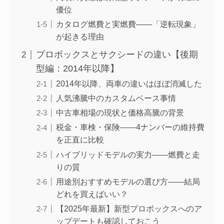
優位
カタログ燃費と実燃費——「逆転現象」
が起きる理由
プロボックスとサクシードの違い【後期
型編：2014年以降】
2014年以降、両車の違いはほぼ消滅した
人気沸騰中のカスタムベース事情
中古車相場の現状と価格高騰の背景
税金・車検・保険——4ナンバーの維持費
を正直に比較
ハイブリッドモデルの実力——燃費と走
りの質
用途別おすすめモデルの選び方——結局
どれを買えばいい？
【2025年最新】新型プロボックスへのア
ップデートも確認しておこう