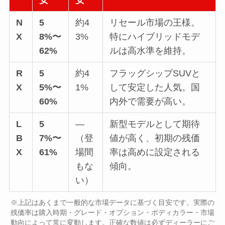
安
安
N
5
約4
リセール市場の王様。
X
8%〜
3%
特にハイブリッドモデ
62%
ルは高水準を維持。
R
5
約4
フラッグシップSUVと
X
5%〜
1%
して安定した人気。国
60%
内外で需要が高い。
L
5
—
新型モデルとして期待
B
7%〜
（登
値が高く、初期の残価
X
61%
場間
率は高めに設定される
もな
傾向。
い）
※上記はあくまで一般的な市場データに基づく目安です。実際の
残価率は購入時期・グレード・オプション・ボディカラー・市場
動向によって常に変動します。正確な数値は必ずディーラーにご