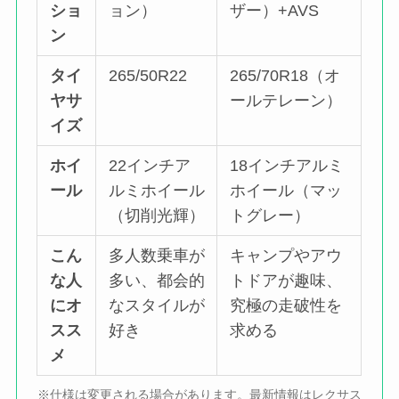
ショ
ョン）
ザー）+AVS
ン
タイ
265/50R22
265/70R18（オ
ヤサ
ールテレーン）
イズ
ホイ
22インチア
18インチアルミ
ール
ルミホイール
ホイール（マッ
（切削光輝）
トグレー）
こん
多人数乗車が
キャンプやアウ
な人
多い、都会的
トドアが趣味、
にオ
なスタイルが
究極の走破性を
スス
好き
求める
メ
※仕様は変更される場合があります。最新情報はレクサス