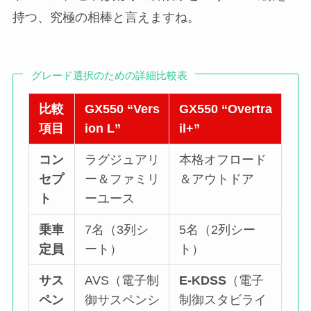
持つ、究極の相棒と言えますね。
グレード選択のための詳細比較表
比較
GX550 “Vers
GX550 “Overtra
項目
ion L”
il+”
コン
ラグジュアリ
本格オフロード
セプ
ー＆ファミリ
＆アウトドア
ト
ーユース
乗車
7名（3列シ
5名（2列シー
定員
ート）
ト）
サス
AVS（電子制
E-KDSS
（電子
ペン
御サスペンシ
制御スタビライ