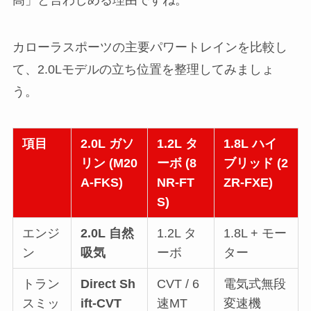
高」と言わしめる理由ですね。
カローラスポーツの主要パワートレインを比較し
て、2.0Lモデルの立ち位置を整理してみましょ
う。
項目
2.0L ガソ
1.2L タ
1.8L ハイ
リン (M20
ーボ (8
ブリッド (2
A-FKS)
NR-FT
ZR-FXE)
S)
エンジ
2.0L 自然
1.2L タ
1.8L + モー
ン
吸気
ーボ
ター
トラン
Direct Sh
CVT / 6
電気式無段
スミッ
ift-CVT
速MT
変速機