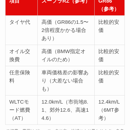
項目
スープラRZ（参考）
GR86
（参考）
タイヤ代
高価（GR86の1.5〜
比較的安
2倍程度かかる場合
価
あり）
オイル交
高価（BMW指定オ
比較的安
換費
イルのため）
価
任意保険
車両価格差の影響あ
比較的安
料
り（大差ない場合
価
も）
WLTCモ
12.0km/L（市街地8.
12.4km/L
ード燃費
1、郊外12.6、高速1
（6MT参
（AT）
4.6）
考）