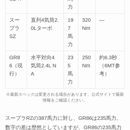
力
スー
直列4気筒2.
19
320
—
プラ
0Lターボ
7
Nm
SZ
馬
力
GR8
水平対向4
23
250
約6.3秒
6（現
気筒2.4L N
5
Nm
（6MT参
行）
A
馬
考）
力
※最新スペックは変更される場合があります。公式サイトで最新
情報をご確認ください。
スープラRZの387馬力に対し、GR86は235馬力。
数字の差は歴然としていますが、GR86の235馬力