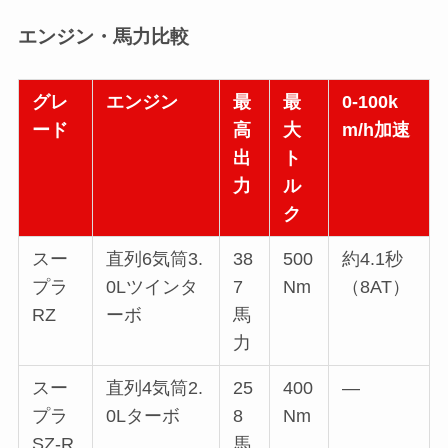
エンジン・馬力比較
グレ
エンジン
最
最
0-100k
ード
高
大
m/h加速
出
ト
力
ル
ク
スー
直列6気筒3.
38
500
約4.1秒
プラ
0Lツインタ
7
Nm
（8AT）
RZ
ーボ
馬
力
スー
直列4気筒2.
25
400
—
プラ
0Lターボ
8
Nm
SZ-R
馬