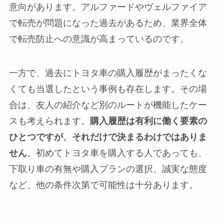
意向があります。アルファードやヴェルファイア
で転売が問題になった過去があるため、業界全体
で転売防止への意識が高まっているのです。
一方で、過去にトヨタ車の購入履歴がまったくな
くても当選したという事例も存在します。その場
合は、友人の紹介など別のルートが機能したケー
スも考えられます。
購入履歴は有利に働く要素の
ひとつですが、それだけで決まるわけではありま
せん
。初めてトヨタ車を購入する人であっても、
下取り車の有無や購入プランの選択、誠実な態度
など、他の条件次第で可能性は十分あります。