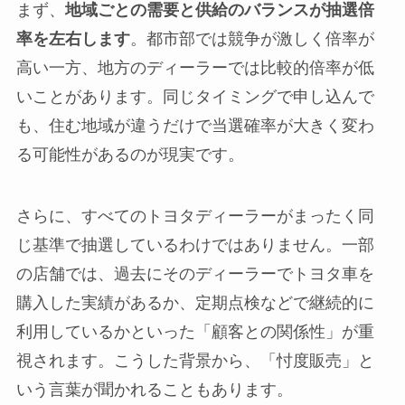
まず、
地域ごとの需要と供給のバランスが抽選倍
率を左右します
。都市部では競争が激しく倍率が
高い一方、地方のディーラーでは比較的倍率が低
いことがあります。同じタイミングで申し込んで
も、住む地域が違うだけで当選確率が大きく変わ
る可能性があるのが現実です。
さらに、すべてのトヨタディーラーがまったく同
じ基準で抽選しているわけではありません。一部
の店舗では、過去にそのディーラーでトヨタ車を
購入した実績があるか、定期点検などで継続的に
利用しているかといった「顧客との関係性」が重
視されます。こうした背景から、「忖度販売」と
いう言葉が聞かれることもあります。