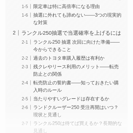
限定車は特に高倍率になる理由
抽選に外れても諦めない——3つの現実的
な対策
ランクル250抽選で当選確率を上げるには
ランクル250 抽選 次回に向けた準備——
今からできること
過去のトヨタ車購入履歴は有利か
残クレやリース利用のメリット——転売
防止との関係
転売防止の誓約書——知っておきたい購
入時のルール
当たりやすいグレードは存在するか
ランドクルーザー250 受注再開はいつ？
現状と見通し
ランクル250は待てば買えるか？長期的な
見通し