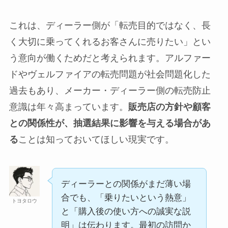
これは、ディーラー側が「転売目的ではなく、長
く大切に乗ってくれるお客さんに売りたい」とい
う意向が働くためだと考えられます。アルファー
ドやヴェルファイアの転売問題が社会問題化した
過去もあり、メーカー・ディーラー側の転売防止
意識は年々高まっています。
販売店の方針や顧客
との関係性が、抽選結果に影響を与える場合があ
る
ことは知っておいてほしい現実です。
ディーラーとの関係がまだ薄い場
合でも、「乗りたいという熱意」
トヨタロウ
と「購入後の使い方への誠実な説
明」は伝わります。最初の訪問か