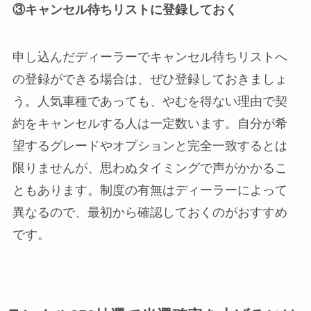
③キャンセル待ちリストに登録しておく
申し込んだディーラーでキャンセル待ちリストへ
の登録ができる場合は、ぜひ登録しておきましょ
う。人気車種であっても、やむを得ない理由で契
約をキャンセルする人は一定数います。自分が希
望するグレードやオプションと完全一致するとは
限りませんが、思わぬタイミングで声がかかるこ
ともあります。制度の有無はディーラーによって
異なるので、最初から確認しておくのがおすすめ
です。