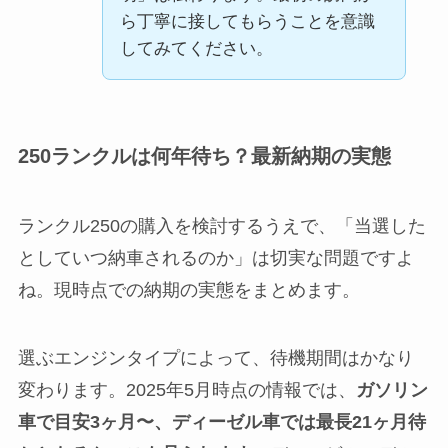
ら丁寧に接してもらうことを意識
してみてください。
250ランクルは何年待ち？最新納期の実態
ランクル250の購入を検討するうえで、「当選した
としていつ納車されるのか」は切実な問題ですよ
ね。現時点での納期の実態をまとめます。
選ぶエンジンタイプによって、待機期間はかなり
変わります。2025年5月時点の情報では、
ガソリン
車で目安3ヶ月〜、ディーゼル車では最長21ヶ月待