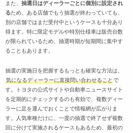
また、
抽選日はディーラーごとに個別に設定され
る
ため、ある店舗でもう抽選が終わっていても、
別の店舗ではまだ受付中というケースも十分あり
得ます。特に限定モデルや特別仕様車は販売台数
が限られているため、抽選時期が短期間に集中す
ることもあります。
抽選の実施日を把握するもっとも確実な方法は、
気になるディーラーに直接問い合わせること
で
す。トヨタの公式サイトや自動車ニュースサイト
を定期的にチェックするのも有効で、複数ディー
ラーに足を運んでおくことで情報網が広がりま
す。人気車種だけに、一度の抽選で終了せず複数
回に分けて実施されるケースもあるため、最初の