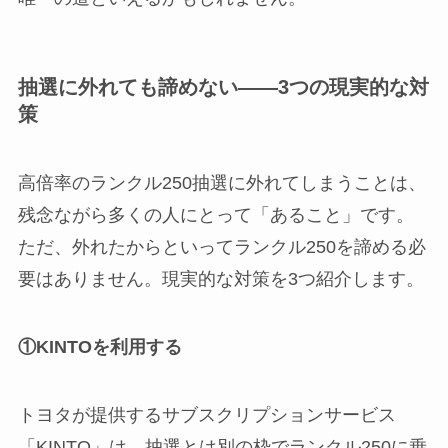
抽選に外れても諦めない——3つの現実的な対
策
高倍率のランクル250抽選に外れてしまうことは、
残念ながら多くの人にとって「あること」です。
ただ、外れたからといってランクル250を諦める必
要はありません。現実的な対策を3つ紹介します。
①KINTOを利用する
トヨタが提供するサブスクリプションサービス
「KINTO」は、抽選とは別の枠でランクル250に乗