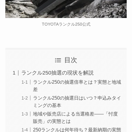
TOYOTAランクル250公式
目次
ランクル250抽選の現状を解説
ランクル250の抽選倍率とは？実態と地域
差
ランクル250の抽選日はいつ？申込みタイ
ミングの基本
地域や販売店による当選格差——「忖度
販売」の実態とは
250ランクルは何年待ち？最新納期の実態