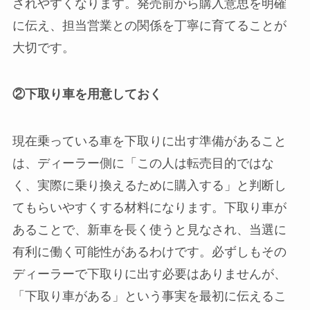
されやすくなります。発売前から購入意思を明確
に伝え、担当営業との関係を丁寧に育てることが
大切です。
②下取り車を用意しておく
現在乗っている車を下取りに出す準備があること
は、ディーラー側に「この人は転売目的ではな
く、実際に乗り換えるために購入する」と判断し
てもらいやすくする材料になります。下取り車が
あることで、新車を長く使うと見なされ、当選に
有利に働く可能性があるわけです。必ずしもその
ディーラーで下取りに出す必要はありませんが、
「下取り車がある」という事実を最初に伝えるこ