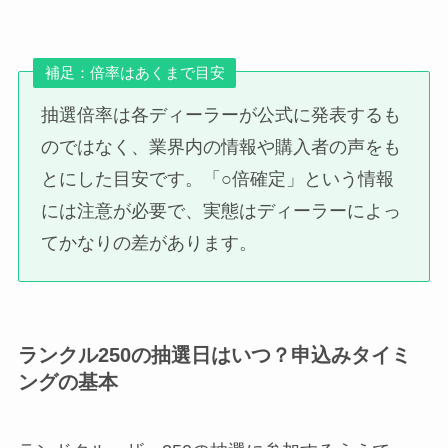
補足：倍率はあくまで目安
抽選倍率は各ディーラーが公式に発表するも
のではなく、業界内の情報や購入者の声をも
とにした目安です。「○倍確定」という情報
には注意が必要で、実態はディーラーによっ
てかなりの差があります。
ランクル250の抽選日はいつ？申込みタイミ
ングの基本