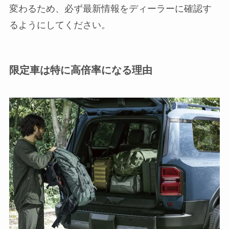
変わるため、必ず最新情報をディーラーに確認す
るようにしてください。
限定車は特に高倍率になる理由