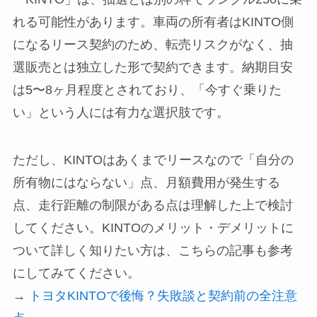
れる可能性があります。車両の所有者はKINTO側
になるリース契約のため、転売リスクがなく、抽
選販売とは独立した形で契約できます。納期目安
は5〜8ヶ月程度とされており、「今すぐ乗りた
い」という人には有力な選択肢です。
ただし、KINTOはあくまでリースなので「自分の
所有物にはならない」点、月額費用が発生する
点、走行距離の制限がある点は理解した上で検討
してください。KINTOのメリット・デメリットに
ついて詳しく知りたい方は、こちらの記事も参考
にしてみてください。
→
トヨタKINTOで後悔？失敗談と契約前の全注意